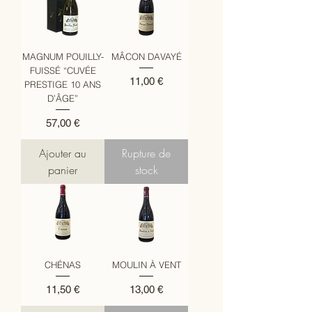
MAGNUM POUILLY-
MÂCON DAVAYÉ
FUISSÉ “CUVÉE
Prix
11,00 €
PRESTIGE 10 ANS
D’ÂGE”
Prix
57,00 €
Ajouter au
Rupture de
panier
stock
CHÉNAS
MOULIN À VENT
Prix
Prix
11,50 €
13,00 €