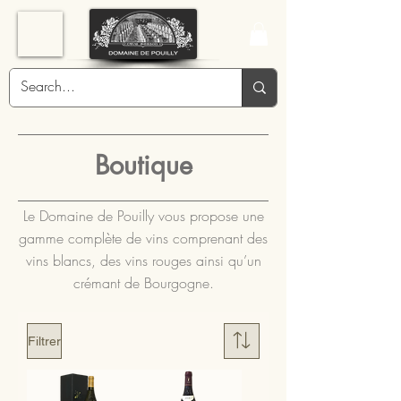
Boutique
Le Domaine de Pouilly vous propose une
gamme complète de vins comprenant des
vins blancs, des vins rouges ainsi qu’un
crémant de Bourgogne.
Filtrer